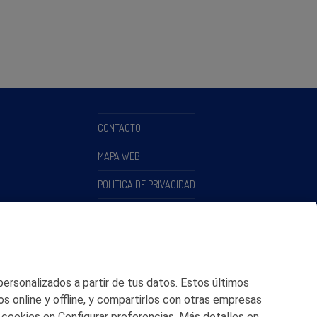
CONTACTO
MAPA WEB
POLITICA DE PRIVACIDAD
AVISO LEGAL
POLITICA DE COOKIES
CANAL DE ÉTICA
 personalizados a partir de tus datos. Estos últimos
os online y offline, y compartirlos con otras empresas
 cookies en Configurar preferencias. Más detalles en