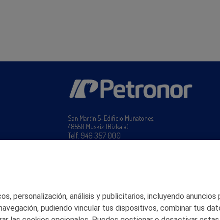
San Martín 5-Edificio Muñatones,
48550 Muskiz (Bizkaia)
Telf. 946 357 000
© 2026 Petronor S.A.
s, personalización, análisis y publicitarios, incluyendo anuncios
 navegación, pudiendo vincular tus dispositivos, combinar tus dat
ar las cookies opcionales. Puedes gestionar o desactivar estas