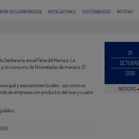
INERÍA DESCARBONIZADA
INSTALACIONES
SOSTENIBILIDAD
NOTICIAS
01
e Zierbena la anual Feria del Marisco. La
OCTUBR
s y un consumo de 14 toneladas de marisco. El
2010
unicipal y asociaciones locales–, así como un
NOTICIAS
stands de empresas con productos del mar y cuatro
público.
LVER