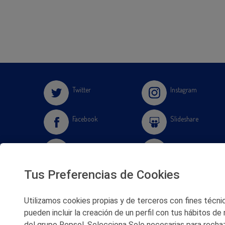
Twitter
Instagram
Facebook
Slideshare
Youtube
Soundcloud
Tus Preferencias de Cookies
Flickr
Utilizamos cookies propias y de terceros con fines técnico
pueden incluir la creación de un perfil con tus hábitos de
del grupo Repsol. Selecciona Solo necesarias para rechaz