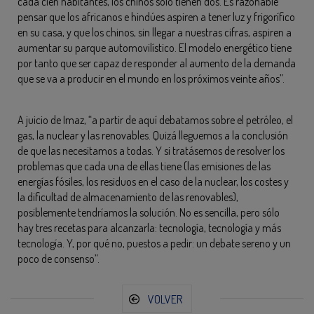
cada cien habitantes, los chinos sólo tienen dos. Es razonable
pensar que los africanos e hindúes aspiren a tener luz y frigorífico
en su casa, y que los chinos, sin llegar a nuestras cifras, aspiren a
aumentar su parque automovilístico. El modelo energético tiene
por tanto que ser capaz de responder al aumento de la demanda
que se va a producir en el mundo en los próximos veinte años”.
A juicio de Imaz, “a partir de aquí debatamos sobre el petróleo, el
gas, la nuclear y las renovables. Quizá lleguemos a la conclusión
de que las necesitamos a todas. Y si tratásemos de resolver los
problemas que cada una de ellas tiene (las emisiones de las
energías fósiles, los residuos en el caso de la nuclear, los costes y
la dificultad de almacenamiento de las renovables),
posiblemente tendríamos la solución. No es sencilla, pero sólo
hay tres recetas para alcanzarla: tecnología, tecnología y más
tecnología. Y, por qué no, puestos a pedir: un debate sereno y un
poco de consenso”.
VOLVER