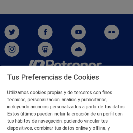
Tus Preferencias de Cookies
San Martín 5-Edificio Muñatones,
48550 Muskiz (Bizkaia)
Telf. 946 357 000
Utilizamos cookies propias y de terceros con fines
© 2026 Petronor S.A.
técnicos, personalización, análisis y publicitarios,
incluyendo anuncios personalizados a partir de tus datos.
Estos últimos pueden incluir la creación de un perfil con
tus hábitos de navegación, pudiendo vincular tus
dispositivos, combinar tus datos online y offline, y
CONTACTO