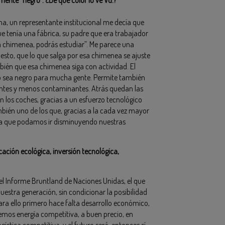
a, un representante institucional me decía que
ue tenía una fábrica, su padre que era trabajador
la chimenea, podrás estudiar”. Me parece una
esto, que lo que salga por esa chimenea se ajuste
bién que esa chimenea siga con actividad. El
 no sea negro para mucha gente. Permite también
ntes y menos contaminantes. Atrás quedan las
n los coches, gracias a un esfuerzo tecnológico
ambién uno de los que, gracias a la cada vez mayor
a a que podamos ir disminuyendo nuestras
cación ecológica, inversión tecnológica,
del Informe Bruntland de Naciones Unidas, el que
estra generación, sin condicionar la posibilidad
ara ello primero hace falta desarrollo económico,
nemos energía competitiva, a buen precio, en
ística competitiva, y el futuro será, entonces sí,