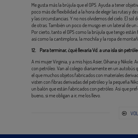
Me gusta más la brújula que el GPS. Ayuda a tener objeti
poco más de flexibilidad a la hora de elegir las rutas y 
y las circunstancias. Y no nos olvidemos del cielo. El sol 
de otras. También un poco de musgo en un lateral de un 
Por cierto, tanto el GPS como la brújula que tengo están
así como la cantimplora, la mochila y la ropa de montañ
12. Para terminar, ¿qué llevaría Vd. a una isla sin petról
A mi mujer Virginia, y a mis hijos Asier, Oihana y Nikole
con petróleo. Van al colegio diariamente en un autobús q
el que muchos objetos fabricados con materiales derivad
visten con fibras derivadas del petróleo y la pequeña Nik
un balón que están fabricados con petróleo. Así que prefe
bueno, si me obligan a ir, me los llevo.
VO