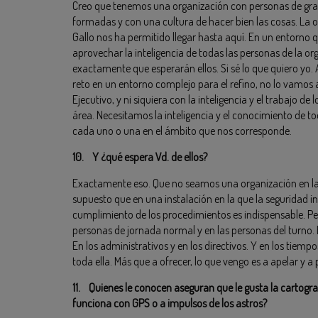
Creo que tenemos una organización con personas de gra
formadas y con una cultura de hacer bien las cosas. La 
Gallo nos ha permitido llegar hasta aquí. En un entorno
aprovechar la inteligencia de todas las personas de la or
exactamente que esperarán ellos. Si sé lo que quiero yo. 
reto en un entorno complejo para el refino, no lo vamos a 
Ejecutivo, y ni siquiera con la inteligencia y el trabajo de
área. Necesitamos la inteligencia y el conocimiento de t
cada uno o una en el ámbito que nos corresponde.
10. Y ¿qué espera Vd. de ellos?
Exactamente eso. Que no seamos una organización en la 
supuesto que en una instalación en la que la seguridad ind
cumplimiento de los procedimientos es indispensable. Pero
personas de jornada normal y en las personas del turno. 
En los administrativos y en los directivos. Y en los tiemp
toda ella. Más que a ofrecer, lo que vengo es a apelar y a 
11. Quienes le conocen aseguran que le gusta la cartog
funciona con GPS o a impulsos de los astros?