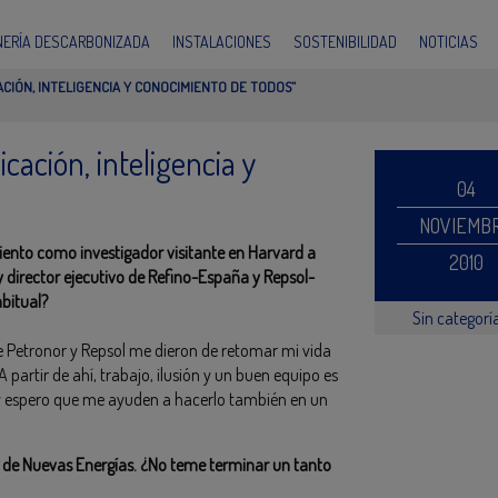
INERÍA DESCARBONIZADA
INSTALACIONES
SOSTENIBILIDAD
NOTICIAS
CACIÓN, INTELIGENCIA Y CONOCIMIENTO DE TODOS”
cación, inteligencia y
04
NOVIEMB
ento como investigador visitante en Harvard a
2010
 y director ejecutivo de Refino-España y Repsol-
abitual?
Sin categorí
e Petronor y Repsol me dieron de retomar mi vida
 partir de ahí, trabajo, ilusión y un buen equipo es
 y espero que me ayuden a hacerlo también en un
y de Nuevas Energías. ¿No teme terminar un tanto