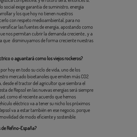
o social exige garantía de suministro, energía
rrollar y los que hoy no tienen nuestros
acerlo con respeto medioambiental, para no
iversificar las fuentes de energía, apostando como
ue nos permitan cubrir la demanda creciente., y a
para que disminuyamos de forma creciente nuestras
trico o aguantará como los viejos rockeros?
y por hoy en todo su ciclo de vida, uno de los
estro mercado bioetanoles que emiten más CO2
a, desde el tractor del agricultor que siembra el
uesta de Repsol en las nuevas energías será siempre
idad, como el reciente acuerdo que hemos
ehículo eléctrico va a tener su nicho los próximos
Repsol va a estar también en ese negocio, porque
 movilidad de modo eficiente y sostenible.
s de Refino-España?