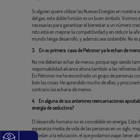
Si alguien quiere utilizar las Nuevas Energías en nuestra
del gas, esta doble función es un buen símbolo. Vivimos 
necesarias para garantizar el bienestar a un número crec
reto está en mejorar la competitividad y en reducir la af
mundo tenga desarrollo, y además sea sostenible. No es p
3. En su primera casa de Petronor ya le echan de menos
No me deberían echar de menos, porque sigo siendo tam
responsabilidad alcance ahora también a las refinerías 
En Petronor me he encontrado un grupo de personas con 
bien las cosas. He aprendido mucho de ellas, y procuraré 
contrario las echaría de menos.
4. En alguna de sus anteriores reencarnaciones apostaba 
energía de seductora?
El desarrollo humano no es concebible sin energía. Este d
esperanza media de vida de las personas en un siglo, mej
accedan a la educación, el que podamos viajar, tener 