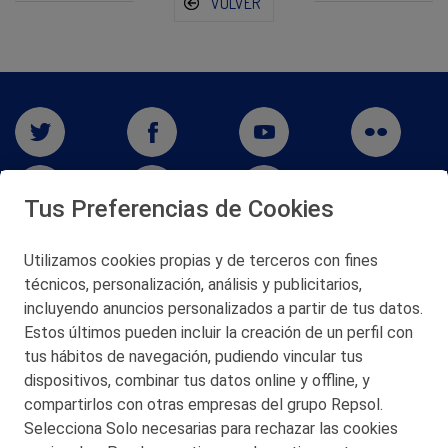
VOLVER
Tus Preferencias de Cookies
Utilizamos cookies propias y de terceros con fines
técnicos, personalización, análisis y publicitarios,
San Martín 5-Edificio Muñatones,
48550 Muskiz (Bizkaia)
incluyendo anuncios personalizados a partir de tus datos.
Telf. 946 357 000
Estos últimos pueden incluir la creación de un perfil con
© 2026 Petronor S.A.
tus hábitos de navegación, pudiendo vincular tus
dispositivos, combinar tus datos online y offline, y
compartirlos con otras empresas del grupo Repsol.
Selecciona Solo necesarias para rechazar las cookies