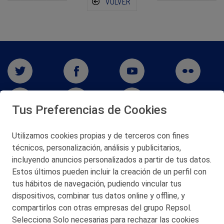
VOLVER
Tus Preferencias de Cookies
Utilizamos cookies propias y de terceros con fines
San Martín 5-Edificio Muñatones,
técnicos, personalización, análisis y publicitarios,
48550 Muskiz (Bizkaia)
incluyendo anuncios personalizados a partir de tus datos.
Telf. 946 357 000
Estos últimos pueden incluir la creación de un perfil con
© 2026 Petronor S.A.
tus hábitos de navegación, pudiendo vincular tus
dispositivos, combinar tus datos online y offline, y
compartirlos con otras empresas del grupo Repsol.
Selecciona Solo necesarias para rechazar las cookies