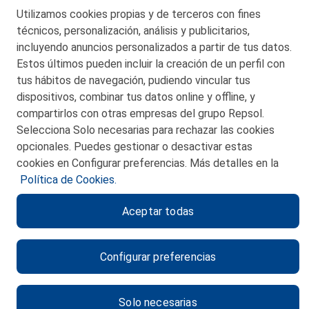
Telf. 946 357 000
Utilizamos cookies propias y de terceros con fines
© 2026 Petronor S.A.
técnicos, personalización, análisis y publicitarios,
incluyendo anuncios personalizados a partir de tus datos.
Estos últimos pueden incluir la creación de un perfil con
tus hábitos de navegación, pudiendo vincular tus
dispositivos, combinar tus datos online y offline, y
CONTACTO
compartirlos con otras empresas del grupo Repsol.
Selecciona Solo necesarias para rechazar las cookies
MAPA WEB
opcionales. Puedes gestionar o desactivar estas
POLITICA DE PRIVACIDAD
cookies en Configurar preferencias. Más detalles en la
Política de Cookies.
AVISO LEGAL
Aceptar todas
POLITICA DE COOKIES
CANAL DE ÉTICA
Configurar preferencias
Solo necesarias