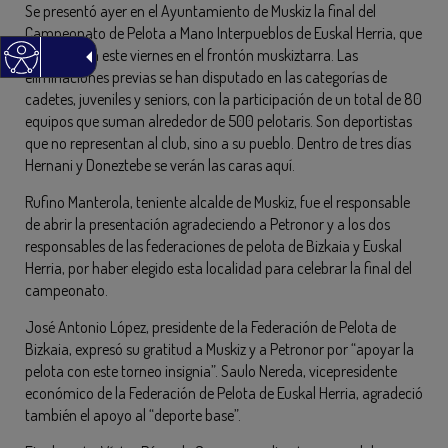
Se presentó ayer en el Ayuntamiento de Muskiz la final del
Campeonato de Pelota a Mano Interpueblos de Euskal Herria, que
se celebrará este viernes en el frontón muskiztarra. Las
eliminaciones previas se han disputado en las categorías de
cadetes, juveniles y seniors, con la participación de un total de 80
equipos que suman alrededor de 500 pelotaris. Son deportistas
que no representan al club, sino a su pueblo. Dentro de tres días
Hernani y Doneztebe se verán las caras aquí.
Rufino Manterola, teniente alcalde de Muskiz, fue el responsable
de abrir la presentación agradeciendo a Petronor y a los dos
responsables de las federaciones de pelota de Bizkaia y Euskal
Herria, por haber elegido esta localidad para celebrar la final del
campeonato.
José Antonio López, presidente de la Federación de Pelota de
Bizkaia, expresó su gratitud a Muskiz y a Petronor por “apoyar la
pelota con este torneo insignia”. Saulo Nereda, vicepresidente
económico de la Federación de Pelota de Euskal Herria, agradeció
también el apoyo al “deporte base”.