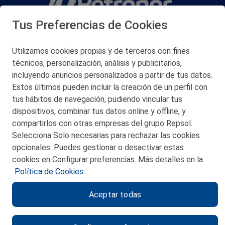
Tus Preferencias de Cookies
San Martín 5-Edificio Muñatones,
48550 Muskiz (Bizkaia)
Telf. 946 357 000
Utilizamos cookies propias y de terceros con fines
© 2026 Petronor S.A.
técnicos, personalización, análisis y publicitarios,
incluyendo anuncios personalizados a partir de tus datos.
Estos últimos pueden incluir la creación de un perfil con
tus hábitos de navegación, pudiendo vincular tus
dispositivos, combinar tus datos online y offline, y
CONTACTO
compartirlos con otras empresas del grupo Repsol.
Selecciona Solo necesarias para rechazar las cookies
MAPA WEB
opcionales. Puedes gestionar o desactivar estas
POLITICA DE PRIVACIDAD
cookies en Configurar preferencias. Más detalles en la
Política de Cookies.
AVISO LEGAL
Aceptar todas
POLITICA DE COOKIES
CANAL DE ÉTICA