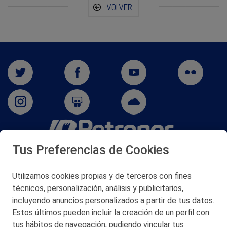
VOLVER
Tus Preferencias de Cookies
San Martín 5-Edificio Muñatones,
48550 Muskiz (Bizkaia)
Telf. 946 357 000
Utilizamos cookies propias y de terceros con fines
© 2026 Petronor S.A.
técnicos, personalización, análisis y publicitarios,
incluyendo anuncios personalizados a partir de tus datos.
Estos últimos pueden incluir la creación de un perfil con
tus hábitos de navegación, pudiendo vincular tus