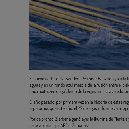
El nuevo cartel de la Bandera Petronor ha salido ya a la 
aguas y en un fondo azul mezcla de la fusión entre el cielo
hau maitatzen dugu”, lema de la vigésimo octava edición 
El año pasado, por primera vez en la historia de estas reg
esperamos que este año, el 27 de agosto, lo vuelva a logr
Por de pronto, Zierbena ganó ayer la Ikurrina de Plentzia 
general de la Liga ARC-1. Zorionak!