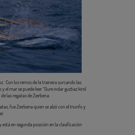
luz. Con los remos de la trainera surcando las
 y el mar se puede leer “Gure indar guztiaz kirol
de las regatas de Zierbena.
atas, fue Zierbena quien se alzó con el triunfo y
ar.
y está en segunda posición en la clasificación