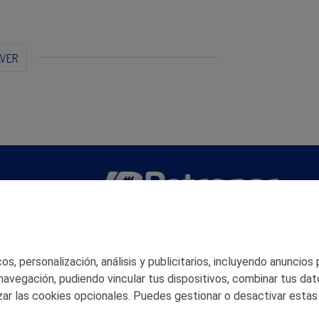
LVER
San Martín 5-Edificio Muñatones,
48550 Muskiz (Bizkaia)
Telf. 946 357 000
s, personalización, análisis y publicitarios, incluyendo anuncios
© 2026 Petronor S.A.
 navegación, pudiendo vincular tus dispositivos, combinar tus dat
ar las cookies opcionales. Puedes gestionar o desactivar estas