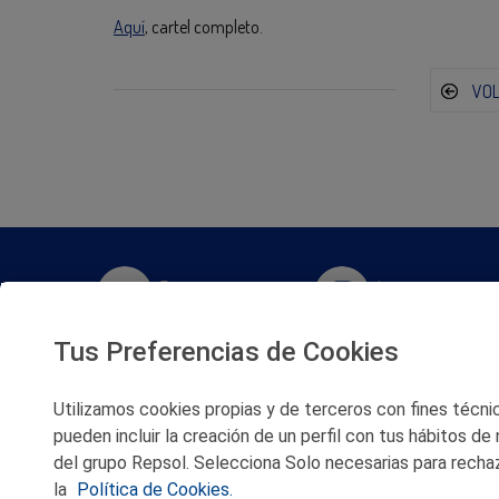
Aquí
, cartel completo.
VO
Twitter
Instagram
Tus Preferencias de Cookies
Facebook
Slideshare
Utilizamos cookies propias y de terceros con fines técnico
Youtube
Soundcloud
pueden incluir la creación de un perfil con tus hábitos de
del grupo Repsol. Selecciona Solo necesarias para rechaz
Flickr
la
Política de Cookies.