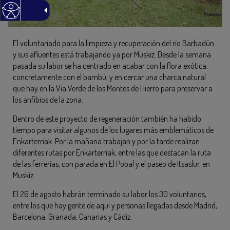
El voluntariado para la limpieza y recuperación del río Barbadún
y sus afluentes está trabajando ya por Muskiz. Desde la semana
pasada su labor se ha centrado en acabar con la flora exótica,
concretamente con el bambú, y en cercar una charca natural
que hay en la Vía Verde de los Montes de Hierro para preservar a
los anfibios de la zona.
Dentro de este proyecto de regeneración también ha habido
tiempo para visitar algunos de los lugares más emblemáticos de
Enkarterriak. Por la mañana trabajan y por la tarde realizan
diferentes rutas por Enkarterriak, entre las que destacan la ruta
de las ferrerías, con parada en El Pobal y el paseo de Itsaslur, en
Muskiz.
El 26 de agosto habrán terminado su labor los 30 voluntarios,
entre los que hay gente de aquí y personas llegadas desde Madrid,
Barcelona, Granada, Canarias y Cádiz.