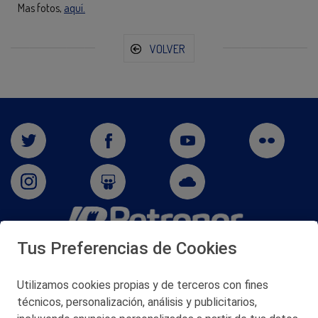
Mas fotos,
aquí.
VOLVER
Tus Preferencias de Cookies
San Martín 5-Edificio Muñatones,
48550 Muskiz (Bizkaia)
Telf. 946 357 000
Utilizamos cookies propias y de terceros con fines
© 2026 Petronor S.A.
técnicos, personalización, análisis y publicitarios,