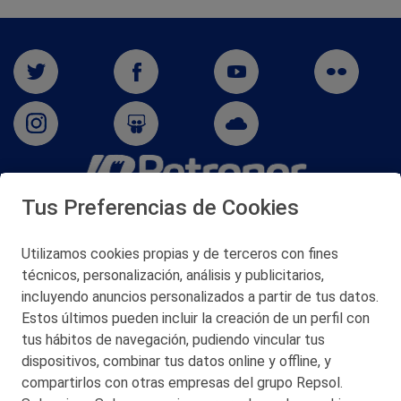
Tus Preferencias de Cookies
San Martín 5-Edificio Muñatones,
48550 Muskiz (Bizkaia)
Telf. 946 357 000
Utilizamos cookies propias y de terceros con fines
© 2026 Petronor S.A.
técnicos, personalización, análisis y publicitarios,
incluyendo anuncios personalizados a partir de tus datos.
Estos últimos pueden incluir la creación de un perfil con
tus hábitos de navegación, pudiendo vincular tus
dispositivos, combinar tus datos online y offline, y
CONTACTO
compartirlos con otras empresas del grupo Repsol.