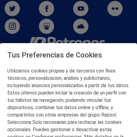
Tus Preferencias de Cookies
San Martín 5-Edificio Muñatones,
48550 Muskiz (Bizkaia)
Telf. 946 357 000
Utilizamos cookies propias y de terceros con fines
© 2026 Petronor S.A.
técnicos, personalización, análisis y publicitarios,
incluyendo anuncios personalizados a partir de tus datos.
Estos últimos pueden incluir la creación de un perfil con
tus hábitos de navegación, pudiendo vincular tus
dispositivos, combinar tus datos online y offline, y
CONTACTO
compartirlos con otras empresas del grupo Repsol.
Selecciona Solo necesarias para rechazar las cookies
MAPA WEB
opcionales. Puedes gestionar o desactivar estas
POLITICA DE PRIVACIDAD
cookies en Configurar preferencias. Más detalles en la