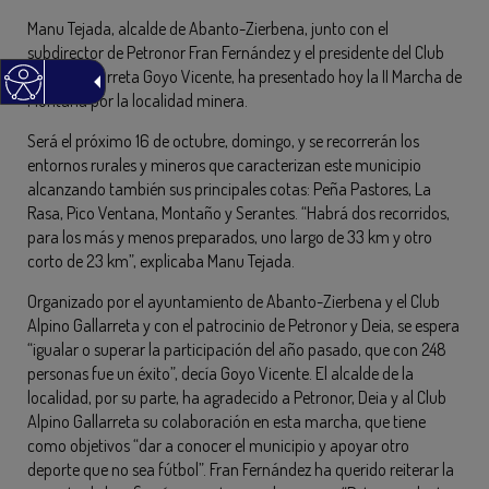
Manu Tejada, alcalde de Abanto-Zierbena, junto con el
subdirector de Petronor Fran Fernández y el presidente del Club
Alpino Gallarreta Goyo Vicente, ha presentado hoy la II Marcha de
Montaña por la localidad minera.
Será el próximo 16 de octubre, domingo, y se recorrerán los
entornos rurales y mineros que caracterizan este municipio
alcanzando también sus principales cotas: Peña Pastores, La
Rasa, Pico Ventana, Montaño y Serantes. “Habrá dos recorridos,
para los más y menos preparados, uno largo de 33 km y otro
corto de 23 km”, explicaba Manu Tejada.
Organizado por el ayuntamiento de Abanto-Zierbena y el Club
Alpino Gallarreta y con el patrocinio de Petronor y Deia, se espera
“igualar o superar la participación del año pasado, que con 248
personas fue un éxito”, decía Goyo Vicente. El alcalde de la
localidad, por su parte, ha agradecido a Petronor, Deia y al Club
Alpino Gallarreta su colaboración en esta marcha, que tiene
como objetivos “dar a conocer el municipio y apoyar otro
deporte que no sea fútbol”. Fran Fernández ha querido reiterar la