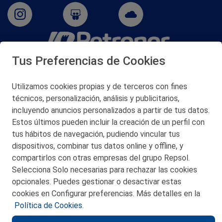
Tus Preferencias de Cookies
San Martín 5-Edificio Muñatones,
48550 Muskiz (Bizkaia)
Telf. 946 357 000
Utilizamos cookies propias y de terceros con fines
© 2026 Petronor S.A.
técnicos, personalización, análisis y publicitarios,
incluyendo anuncios personalizados a partir de tus datos.
Estos últimos pueden incluir la creación de un perfil con
tus hábitos de navegación, pudiendo vincular tus
dispositivos, combinar tus datos online y offline, y
CONTACTO
compartirlos con otras empresas del grupo Repsol.
Selecciona Solo necesarias para rechazar las cookies
MAPA WEB
opcionales. Puedes gestionar o desactivar estas
POLITICA DE PRIVACIDAD
cookies en Configurar preferencias. Más detalles en la
Política de Cookies.
AVISO LEGAL