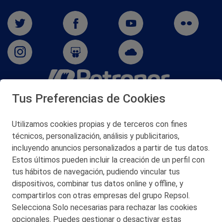
Tus Preferencias de Cookies
San Martín 5-Edificio Muñatones,
48550 Muskiz (Bizkaia)
Telf. 946 357 000
Utilizamos cookies propias y de terceros con fines
© 2026 Petronor S.A.
técnicos, personalización, análisis y publicitarios,
incluyendo anuncios personalizados a partir de tus datos.
Estos últimos pueden incluir la creación de un perfil con
tus hábitos de navegación, pudiendo vincular tus
dispositivos, combinar tus datos online y offline, y
CONTACTO
compartirlos con otras empresas del grupo Repsol.
Selecciona Solo necesarias para rechazar las cookies
MAPA WEB
opcionales. Puedes gestionar o desactivar estas