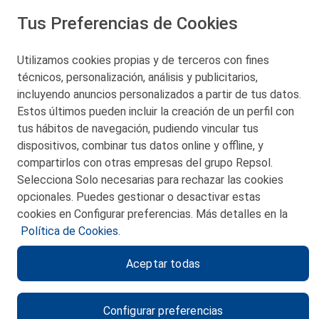
Tus Preferencias de Cookies
San Martín 5-Edificio Muñatones,
48550 Muskiz (Bizkaia)
Telf. 946 357 000
Utilizamos cookies propias y de terceros con fines
© 2026 Petronor S.A.
técnicos, personalización, análisis y publicitarios,
incluyendo anuncios personalizados a partir de tus datos.
Estos últimos pueden incluir la creación de un perfil con
tus hábitos de navegación, pudiendo vincular tus
dispositivos, combinar tus datos online y offline, y
CONTACTO
compartirlos con otras empresas del grupo Repsol.
Selecciona Solo necesarias para rechazar las cookies
MAPA WEB
opcionales. Puedes gestionar o desactivar estas
POLITICA DE PRIVACIDAD
cookies en Configurar preferencias. Más detalles en la
Política de Cookies.
AVISO LEGAL
Aceptar todas
POLITICA DE COOKIES
CANAL DE ÉTICA
Configurar preferencias