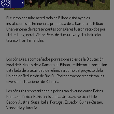
El cuerpo consular acreditado en Bilbao visitó ayer las
instalaciones de Refinería, a propuesta de la Cámara de Bilbao.
Una veintena de representantes consulares fueron recibidos por
el director general, Víctor Pérez de Guezuraga, y el subdirector
técnico, Fran Fernández.
Los cónsules, acompañados por responsables de la Diputación
Foral de Bizkaia y de la Cámara de Bilbao, recibieron información
detallada de la actividad de refino, así como del proyecto de la
Unidad de Reducción de Fuel Oil. Posteriormente recorrieron las
diversas instalaciones de Refinería.
Los cónsules representaban a países tan diversos como Países
Bajos, Sudáfrica, Pakistán, Islandia, Uruguay, Bélgica, Chile,
Gabón, Austria, Suiza, Italia, Portugal, Ecuador, Guinea-Bissau,
Venezuela y Turquía.