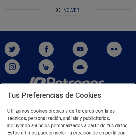
VOLVER
Tus Preferencias de Cookies
San Martín 5-Edificio Muñatones,
48550 Muskiz (Bizkaia)
Telf. 946 357 000
Utilizamos cookies propias y de terceros con fines
© 2026 Petronor S.A.
técnicos, personalización, análisis y publicitarios,
incluyendo anuncios personalizados a partir de tus datos.
Estos últimos pueden incluir la creación de un perfil con