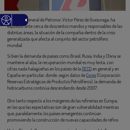
El director general de Petronor, Víctor Pérez de Guezuraga, ha
expuesto ante cerca de doscientos mandos y responsables de las
distintas áreas, la situación de la compañía dentro de la crisis
generalizada que afecta al conjunto del sector petrolífero
mundial.
Si bien la demanda de países como Brasil, Rusia, India y China se
mantiene al alza, la recuperación mundial es muy lenta, con
cifras nada halagüeñas en los países de la
OECD
en general y en
España en particular, donde, según datos de
Cores
(Corporación
Reservas Estratégicas de Productos Petrolíferos), la demanda de
hidrocarburos continúa descendiendo desde 2007.
.
Otro tanto respecto a los márgenes de las refinerías en Europa,
en las que las expectativas son de gran vulnerabilidad mientras
que, paralelamente, los países emergentes continúan
promoviendo la construcción de nuevas capacidades de refino.