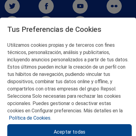
Tus Preferencias de Cookies
Utilizamos cookies propias y de terceros con fines
San Martín 5-Edificio Muñatones,
técnicos, personalización, análisis y publicitarios,
48550 Muskiz (Bizkaia)
incluyendo anuncios personalizados a partir de tus datos.
Telf. 946 357 000
Estos últimos pueden incluir la creación de un perfil con
© 2026 Petronor S.A.
tus hábitos de navegación, pudiendo vincular tus
dispositivos, combinar tus datos online y offline, y
compartirlos con otras empresas del grupo Repsol.
Selecciona Solo necesarias para rechazar las cookies
opcionales. Puedes gestionar o desactivar estas
CONTACTO
cookies en Configurar preferencias. Más detalles en la
Política de Cookies.
MAPA WEB
Aceptar todas
POLITICA DE PRIVACIDAD