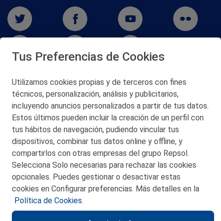
Tus Preferencias de Cookies
Utilizamos cookies propias y de terceros con fines
San Martín 5-Edificio Muñatones,
técnicos, personalización, análisis y publicitarios,
48550 Muskiz (Bizkaia)
incluyendo anuncios personalizados a partir de tus datos.
Telf. 946 357 000
Estos últimos pueden incluir la creación de un perfil con
© 2026 Petronor S.A.
tus hábitos de navegación, pudiendo vincular tus
dispositivos, combinar tus datos online y offline, y
compartirlos con otras empresas del grupo Repsol.
Selecciona Solo necesarias para rechazar las cookies
opcionales. Puedes gestionar o desactivar estas
CONTACTO
cookies en Configurar preferencias. Más detalles en la
Política de Cookies.
MAPA WEB