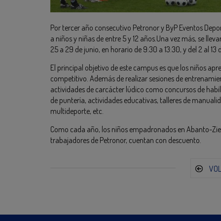
Por tercer año consecutivo Petronor y ByP Eventos Depor
a niños y niñas de entre 5 y 12 años.Una vez más, se llev
25 a 29 de junio, en horario de 9:30 a 13:30, y del 2 al 13 
El principal objetivo de este campus es que los niños apr
competitivo. Además de realizar sesiones de entrenamien
actividades de carcácter lúdico como concursos de habili
de puntería, actividades educativas, talleres de manualida
multideporte, etc.
Como cada año, los niños empadronados en Abanto-Zierb
trabajadores de Petronor, cuentan con descuento.
VO