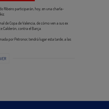
o Ribeiro participarán, hoy, en una charla-
kiz.
inal de Copa de Valencia, de cómo ven a sus ex
te Calderón, contra el Barça.
nada por Petronor, tendrá lugar esta tarde, a las
LVER