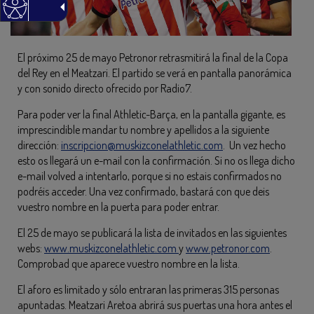
El próximo 25 de mayo Petronor retrasmitirá la final de la Copa
del Rey en el Meatzari. El partido se verá en pantalla panorámica
y con sonido directo ofrecido por Radio7.
Para poder ver la final Athletic-Barça, en la pantalla gigante, es
imprescindible mandar tu nombre y apellidos a la siguiente
dirección:
inscripcion@muskizconelathletic.com
. Un vez hecho
esto os llegará un e-mail con la confirmación. Si no os llega dicho
e-mail volved a intentarlo, porque si no estais confirmados no
podréis acceder. Una vez confirmado, bastará con que deis
vuestro nombre en la puerta para poder entrar.
El 25 de mayo se publicará la lista de invitados en las siguientes
webs:
www.muskizconelathletic.com
y
www.petronor.com
.
Comprobad que aparece vuestro nombre en la lista.
El aforo es limitado y sólo entraran las primeras 315 personas
apuntadas. Meatzari Aretoa abrirá sus puertas una hora antes el