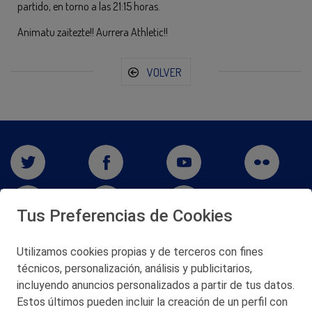
partido, en torno a las 21:15 horas.
Animatu zaitezte!! Aurrera Athletic!!
VOLVER
Tus Preferencias de Cookies
Utilizamos cookies propias y de terceros con fines
técnicos, personalización, análisis y publicitarios,
San Martín 5-Edificio Muñatones,
48550 Muskiz (Bizkaia)
incluyendo anuncios personalizados a partir de tus datos.
Telf. 946 357 000
Estos últimos pueden incluir la creación de un perfil con
© 2026 Petronor S.A.