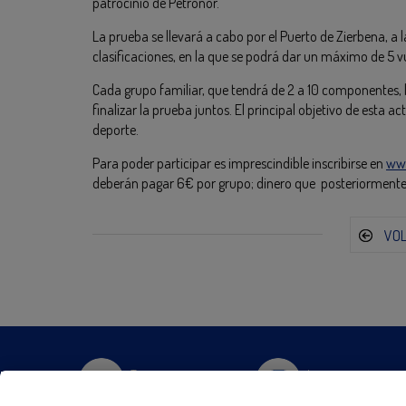
patrocinio de Petronor.
La prueba se llevará a cabo por el Puerto de Zierbena, a 
clasificaciones, en la que se podrá dar un máximo de 5 vu
Cada grupo familiar, que tendrá de 2 a 10 componentes,
finalizar la prueba juntos. El principal objetivo de esta a
deporte.
Para poder participar es imprescindible inscribirse en
ww
deberán pagar 6€ por grupo; dinero que posteriormente 
VO
Twitter
Instagram