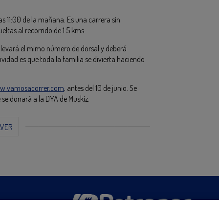
las 11:00 de la mañana. Es una carrera sin
eltas al recorrido de 1.5 kms.
 llevará el mimo número de dorsal y deberá
ctividad es que toda la familia se divierta haciendo
w.vamosacorrer.com
, antes del 10 de junio. Se
se donará a la DYA de Muskiz.
LVER