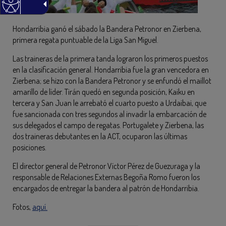
Hondarribia ganó el sábado la Bandera Petronor en Zierbena,
primera regata puntuable de la Liga San Miguel.
Las traineras de la primera tanda lograron los primeros puestos
en la clasificación general. Hondarribia fue la gran vencedora en
Zierbena; se hizo con la Bandera Petronor y se enfundó el maillot
amarillo de líder. Tirán quedó en segunda posición, Kaiku en
tercera y San Juan le arrebató el cuarto puesto a Urdaibai, que
fue sancionada con tres segundos al invadir la embarcación de
sus delegados el campo de regatas. Portugalete y Zierbena, las
dos traineras debutantes en la ACT, ocuparon las últimas
posiciones.
El director general de Petronor Víctor Pérez de Guezuraga y la
responsable de Relaciones Externas Begoña Romo fueron los
encargados de entregar la bandera al patrón de Hondarribia.
Fotos,
aquí.