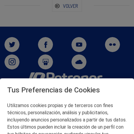
VOLVER
Tus Preferencias de Cookies
San Martín 5-Edificio Muñatones,
48550 Muskiz (Bizkaia)
Telf. 946 357 000
Utilizamos cookies propias y de terceros con fines
© 2026 Petronor S.A.
técnicos, personalización, análisis y publicitarios,
incluyendo anuncios personalizados a partir de tus datos.
Estos últimos pueden incluir la creación de un perfil con