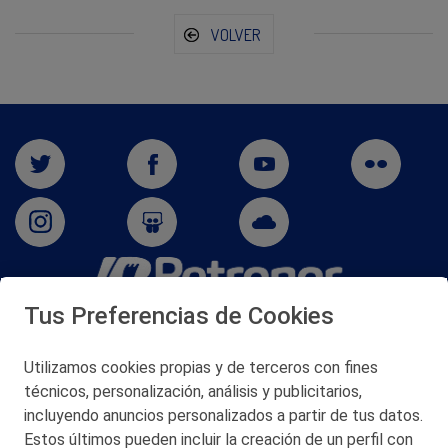
VOLVER
Tus Preferencias de Cookies
San Martín 5-Edificio Muñatones,
48550 Muskiz (Bizkaia)
Telf. 946 357 000
Utilizamos cookies propias y de terceros con fines
© 2026 Petronor S.A.
técnicos, personalización, análisis y publicitarios,
incluyendo anuncios personalizados a partir de tus datos.
Estos últimos pueden incluir la creación de un perfil con