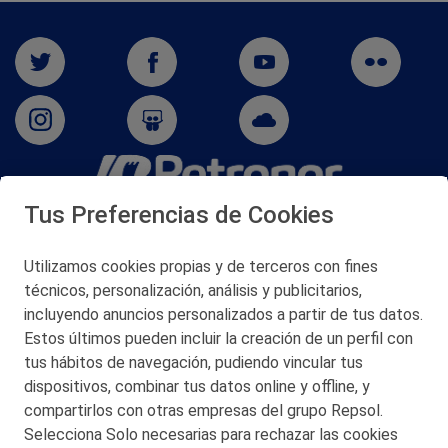
Tus Preferencias de Cookies
San Martín 5-Edificio Muñatones,
48550 Muskiz (Bizkaia)
Telf. 946 357 000
Utilizamos cookies propias y de terceros con fines
© 2026 Petronor S.A.
técnicos, personalización, análisis y publicitarios,
incluyendo anuncios personalizados a partir de tus datos.
Estos últimos pueden incluir la creación de un perfil con
tus hábitos de navegación, pudiendo vincular tus
dispositivos, combinar tus datos online y offline, y
CONTACTO
compartirlos con otras empresas del grupo Repsol.
Selecciona Solo necesarias para rechazar las cookies
MAPA WEB