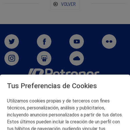
VOLVER
Tus Preferencias de Cookies
San Martín 5-Edificio Muñatones,
48550 Muskiz (Bizkaia)
Telf. 946 357 000
Utilizamos cookies propias y de terceros con fines
© 2026 Petronor S.A.
técnicos, personalización, análisis y publicitarios,
incluyendo anuncios personalizados a partir de tus datos.
Estos últimos pueden incluir la creación de un perfil con
tus hábitos de navegación, pudiendo vincular tus