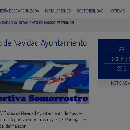
INERÍA DESCARBONIZADA
INSTALACIONES
SOSTENIBILIDAD
NOTICIAS
E NAVIDAD AYUNTAMIENTO DE MUSKIZ-PETRONOR
feo de Navidad Ayuntamiento
26
DICIEMB
2012
NOTICIAS
l IV Trofeo de Navidad Ayuntamiento de Muskiz-
entud Deportiva Somorrostro y el C.F. Portugalete.
pal del Malecón.