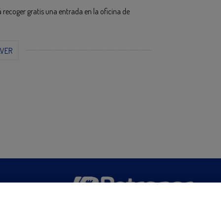
 recoger gratis una entrada en la oficina de
LVER
San Martín 5-Edificio Muñatones,