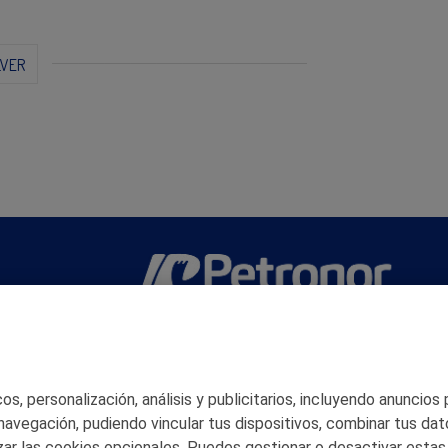
LVER
San Martín 5-Edificio Muñatones,
48550 Muskiz (Bizkaia)
Telf. 946 357 000
© 2026 Petronor S.A.
s, personalización, análisis y publicitarios, incluyendo anuncios
 navegación, pudiendo vincular tus dispositivos, combinar tus dat
ar las cookies opcionales. Puedes gestionar o desactivar estas