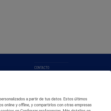
CONTACTO
MAPA WEB
POLITICA DE PRIVACIDAD
AVISO LEGAL
 personalizados a partir de tus datos. Estos últimos
os online y offline, y compartirlos con otras empresas
POLITICA DE COOKIES
 cookies en Configurar preferencias. Más detalles en