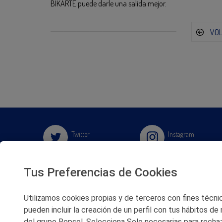
BIKARTE puede darle una salida mejor.
VO
Twitter
Instagram
Facebook
Slideshare
Tus Preferencias de Cookies
Youtube
Soundcloud
Utilizamos cookies propias y de terceros con fines técnico
pueden incluir la creación de un perfil con tus hábitos de
Flickr
del grupo Repsol. Selecciona Solo necesarias para rechaz