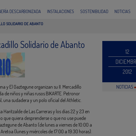
INERÍA DESCARBONIZADA
INSTALACIONES
SOSTENIBILIDAD
NOTICIAS
LLO SOLIDARIO DE ABANTO
cadillo Solidario de Abanto
12
DICIEMB
2012
 y El Gaztegune organizan su II. Mercadillo
NOTICIAS
ida de niños y niñas rusos BIKARTE. Petronor
, una sudadera y un polo oficial del Athletic.
aza Haritzalde de Las Carreras y los días 22 y 23 en
 lo que quiera desprenderse o que no use puede
Gaztegune de Abanto (de lunes a viernes de 10:00 a
Aretoa (lunes y miércoles de 17:00 a 19:30 horas).