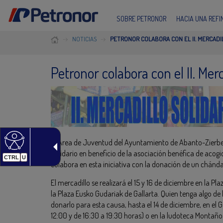
SOBRE PETRONOR
HACIA UNA REF
NOTICIAS
PETRONOR COLABORA CON EL II. MERCADI
Petronor colabora con el II. Mer
El Área de Juventud del Ayuntamiento de Abanto-Zierbena
Solidario en beneficio de la asociación benéfica de acog
CTRL
U
colabora en esta iniciativa con la donación de un chándal
El mercadillo se realizará el 15 y 16 de diciembre en la Pl
la Plaza Eusko Gudariak de Gallarta. Quien tenga algo de
donarlo para esta causa, hasta el 14 de diciembre, en el 
12:00 y de 16:30 a 19:30 horas) o en la ludoteca Montaño 