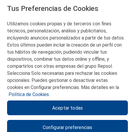
Tus Preferencias de Cookies
San Martín 5-Edificio Muñatones,
48550 Muskiz (Bizkaia)
Telf. 946 357 000
Utilizamos cookies propias y de terceros con fines
© 2026 Petronor S.A.
técnicos, personalización, análisis y publicitarios,
incluyendo anuncios personalizados a partir de tus datos.
Estos últimos pueden incluir la creación de un perfil con
tus hábitos de navegación, pudiendo vincular tus
dispositivos, combinar tus datos online y offline, y
CONTACTO
compartirlos con otras empresas del grupo Repsol.
Selecciona Solo necesarias para rechazar las cookies
MAPA WEB
opcionales. Puedes gestionar o desactivar estas
POLITICA DE PRIVACIDAD
cookies en Configurar preferencias. Más detalles en la
Política de Cookies.
AVISO LEGAL
Aceptar todas
POLITICA DE COOKIES
CANAL DE ÉTICA
Configurar preferencias