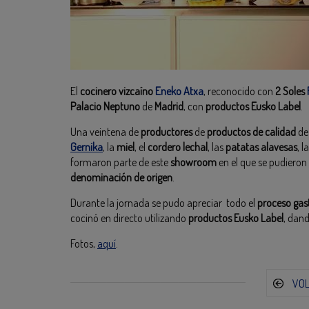
El
cocinero vizcaíno
Eneko Atxa
, reconocido con
2 Soles
Palacio Neptuno
de
Madrid
, con
productos Eusko Label
.
Una veintena de
productores
de
productos de calidad
d
Gernika
, la
miel
, el
cordero lechal
, las
patatas alavesas
, la
formaron parte de este
showroom
en el que se pudieron
denominación de origen
.
Durante la jornada se pudo apreciar todo el
proceso ga
cocinó en directo utilizando
productos Eusko Label
, dand
Fotos,
aquí
.
VO