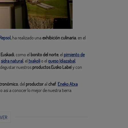
Repsol
,
ha realizado una
exhibición culinaria
, en el
e
Euskadi
, como el
bonito del norte
, el
pimiento de
sidra natural
, el
txakoli
o el
queso Idiazabal
,
 degustar nuestros
productos Eusko Labe
l y con
stronómico
, del
productor
al
chef
.
Eneko Atxa
o así a conocer lo mejor de nuestra tierra.
LVER