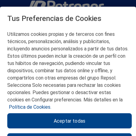
Tus Preferencias de Cookies
San Martín 5-Edificio Muñatones,
48550 Muskiz (Bizkaia)
Telf. 946 357 000
Utilizamos cookies propias y de terceros con fines
© 2026 Petronor S.A.
técnicos, personalización, análisis y publicitarios,
incluyendo anuncios personalizados a partir de tus datos.
Estos últimos pueden incluir la creación de un perfil con
tus hábitos de navegación, pudiendo vincular tus
dispositivos, combinar tus datos online y offline, y
CONTACTO
compartirlos con otras empresas del grupo Repsol.
Selecciona Solo necesarias para rechazar las cookies
MAPA WEB
opcionales. Puedes gestionar o desactivar estas
POLITICA DE PRIVACIDAD
cookies en Configurar preferencias. Más detalles en la
Política de Cookies.
AVISO LEGAL
Aceptar todas
POLITICA DE COOKIES
CANAL DE ÉTICA