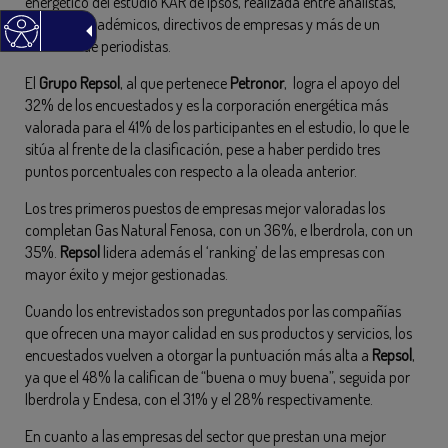
energético del estudio KAR de Ipsos, realizada entre analistas,
políticos, académicos, directivos de empresas y más de un
centenar de periodistas.
El
Grupo Repsol
, al que pertenece
Petronor
, logra el apoyo del
32% de los encuestados y es la corporación energética más
valorada para el 41% de los participantes en el estudio, lo que le
sitúa al frente de la clasificación, pese a haber perdido tres
puntos porcentuales con respecto a la oleada anterior.
Los tres primeros puestos de empresas mejor valoradas los
completan Gas Natural Fenosa, con un 36%, e Iberdrola, con un
35%.
Repsol
lidera además el ‘ranking’ de las empresas con
mayor éxito y mejor gestionadas.
Cuando los entrevistados son preguntados por las compañías
que ofrecen una mayor calidad en sus productos y servicios, los
encuestados vuelven a otorgar la puntuación más alta a
Repsol
,
ya que el 48% la califican de “buena o muy buena”, seguida por
Iberdrola y Endesa, con el 31% y el 28% respectivamente.
En cuanto a las empresas del sector que prestan una mejor