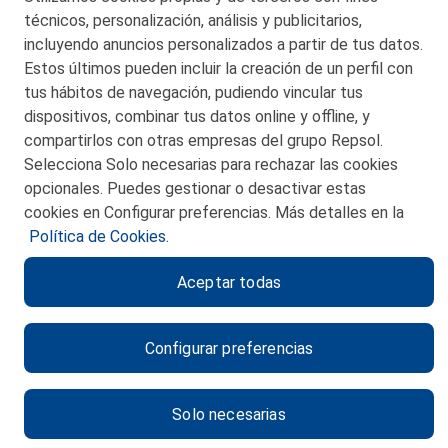
técnicos, personalización, análisis y publicitarios,
incluyendo anuncios personalizados a partir de tus datos.
Estos últimos pueden incluir la creación de un perfil con
tus hábitos de navegación, pudiendo vincular tus
dispositivos, combinar tus datos online y offline, y
CONTACTO
compartirlos con otras empresas del grupo Repsol.
Selecciona Solo necesarias para rechazar las cookies
MAPA WEB
opcionales. Puedes gestionar o desactivar estas
POLITICA DE PRIVACIDAD
cookies en Configurar preferencias. Más detalles en la
Política de Cookies.
AVISO LEGAL
Aceptar todas
POLITICA DE COOKIES
CANAL DE ÉTICA
Configurar preferencias
Solo necesarias