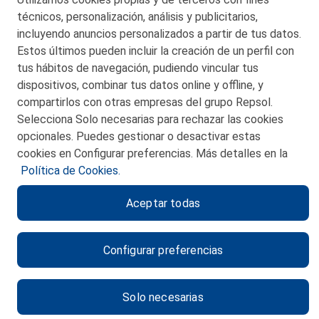
© 2026 Petronor S.A.
técnicos, personalización, análisis y publicitarios,
incluyendo anuncios personalizados a partir de tus datos.
Estos últimos pueden incluir la creación de un perfil con
tus hábitos de navegación, pudiendo vincular tus
dispositivos, combinar tus datos online y offline, y
CONTACTO
compartirlos con otras empresas del grupo Repsol.
Selecciona Solo necesarias para rechazar las cookies
MAPA WEB
opcionales. Puedes gestionar o desactivar estas
POLITICA DE PRIVACIDAD
cookies en Configurar preferencias. Más detalles en la
Política de Cookies.
AVISO LEGAL
Aceptar todas
POLITICA DE COOKIES
CANAL DE ÉTICA
Configurar preferencias
Solo necesarias