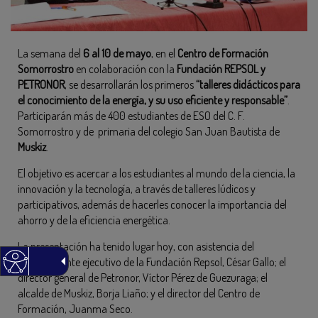
La semana del
6 al 10 de mayo
, en el
Centro de Formación
Somorrostro
en colaboración con la
Fundación REPSOL y
PETRONOR
, se desarrollarán los primeros
“talleres didácticos para
el conocimiento de la energía, y su uso eficiente y responsable”
.
Participarán más de 400 estudiantes de ESO del C. F.
Somorrostro y de primaria del colegio San Juan Bautista de
Muskiz
.
El objetivo es acercar a los estudiantes al mundo de la ciencia, la
innovación y la tecnología, a través de talleres lúdicos y
participativos, además de hacerles conocer la importancia del
ahorro y de la eficiencia energética.
La presentación ha tenido lugar hoy, con asistencia del
vicepresidente ejecutivo de la Fundación Repsol, César Gallo; el
director general de Petronor, Víctor Pérez de Guezuraga; el
alcalde de Muskiz, Borja Liaño; y el director del Centro de
Formación, Juanma Seco.