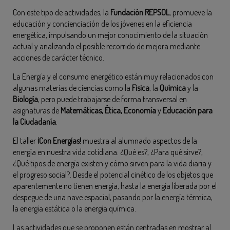
Con este tipo de actividades, la
Fundación REPSOL
, promueve la
educación y concienciación de los jóvenes en la eficiencia
energética, impulsando un mejor conocimiento de la situación
actual y analizando el posible recorrido de mejora mediante
acciones de carácter técnico.
La Energía y el consumo energético están muy relacionados con
algunas materias de ciencias como la
Física
, la
Química
y la
Biología
, pero puede trabajarse de forma transversal en
asignaturas de
Matemáticas, Ética, Economía
y
Educación para
la Ciudadanía
.
El taller
¡Con Energías!
muestra al alumnado aspectos de la
energía en nuestra vida cotidiana. ¿Qué es?, ¿Para qué sirve?,
¿Qué tipos de energía existen y cómo sirven para la vida diaria y
el progreso social?. Desde el potencial cinético de los objetos que
aparentemente no tienen energía, hasta la energía liberada por el
despegue de una nave espacial, pasando por la energía térmica,
la energía estática o la energía química.
Las actividades que se proponen están centradas en mostrar al