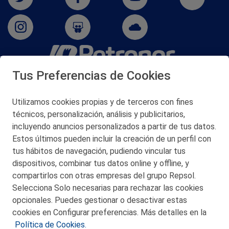
Tus Preferencias de Cookies
San Martín 5-Edificio Muñatones,
48550 Muskiz (Bizkaia)
Telf. 946 357 000
Utilizamos cookies propias y de terceros con fines
© 2026 Petronor S.A.
técnicos, personalización, análisis y publicitarios,
incluyendo anuncios personalizados a partir de tus datos.
Estos últimos pueden incluir la creación de un perfil con
tus hábitos de navegación, pudiendo vincular tus
dispositivos, combinar tus datos online y offline, y
CONTACTO
compartirlos con otras empresas del grupo Repsol.
Selecciona Solo necesarias para rechazar las cookies
MAPA WEB
opcionales. Puedes gestionar o desactivar estas
POLITICA DE PRIVACIDAD
cookies en Configurar preferencias. Más detalles en la
Política de Cookies.