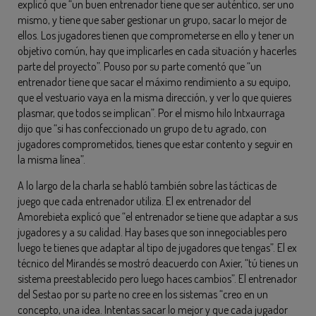
explicó que “un buen entrenador tiene que ser auténtico, ser uno
mismo, y tiene que saber gestionar un grupo, sacar lo mejor de
ellos. Los jugadores tienen que comprometerse en ello y tener un
objetivo común, hay que implicarles en cada situación y hacerles
parte del proyecto”. Pouso por su parte comentó que “un
entrenador tiene que sacar el máximo rendimiento a su equipo,
que el vestuario vaya en la misma dirección, y ver lo que quieres
plasmar, que todos se implican”. Por el mismo hilo Intxaurraga
dijo que “si has confeccionado un grupo de tu agrado, con
jugadores comprometidos, tienes que estar contento y seguir en
la misma línea”.
A lo largo de la charla se habló también sobre las tácticas de
juego que cada entrenador utiliza. El ex entrenador del
Amorebieta explicó que “el entrenador se tiene que adaptar a sus
jugadores y a su calidad. Hay bases que son innegociables pero
luego te tienes que adaptar al tipo de jugadores que tengas”. El ex
técnico del Mirandés se mostró deacuerdo con Axier, “tú tienes un
sistema preestablecido pero luego haces cambios”. El entrenador
del Sestao por su parte no cree en los sistemas “creo en un
concepto, una idea. Intentas sacar lo mejor y que cada jugador