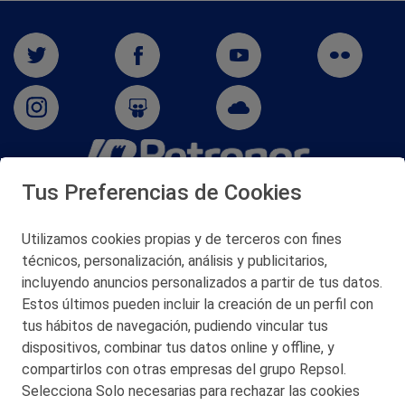
Tus Preferencias de Cookies
San Martín 5-Edificio Muñatones,
48550 Muskiz (Bizkaia)
Telf. 946 357 000
Utilizamos cookies propias y de terceros con fines
© 2026 Petronor S.A.
técnicos, personalización, análisis y publicitarios,
incluyendo anuncios personalizados a partir de tus datos.
Estos últimos pueden incluir la creación de un perfil con
tus hábitos de navegación, pudiendo vincular tus
dispositivos, combinar tus datos online y offline, y
CONTACTO
compartirlos con otras empresas del grupo Repsol.
Selecciona Solo necesarias para rechazar las cookies
MAPA WEB