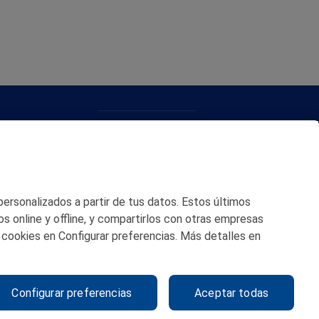
CONTACTO
MAPA WEB
POLITICA DE PRIVACIDAD
 personalizados a partir de tus datos. Estos últimos
AVISO LEGAL
os online y offline, y compartirlos con otras empresas
 cookies en Configurar preferencias. Más detalles en
POLITICA DE COOKIES
CANAL DE ÉTICA
Configurar preferencias
Aceptar todas