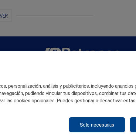
LVER
San Martín 5-Edificio Muñatones,
48550 Muskiz (Bizkaia)
Telf. 946 357 000
s, personalización, análisis y publicitarios, incluyendo anuncios
© 2026 Petronor S.A.
 navegación, pudiendo vincular tus dispositivos, combinar tus dat
ar las cookies opcionales. Puedes gestionar o desactivar estas
Solo necesarias