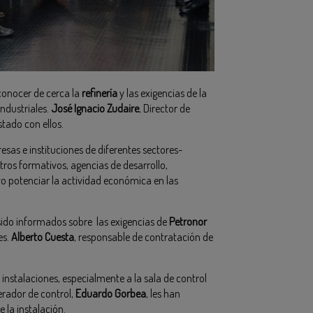
 conocer de cerca la
refinería
y las exigencias de la
ndustriales.
José Ignacio Zudaire
, Director de
tado con ellos.
as e instituciones de diferentes sectores-
ros formativos, agencias de desarrollo,
 potenciar la actividad económica en las
ido informados sobre las exigencias de
Petronor
es.
Alberto Cuesta
, responsable de contratación de
s instalaciones, especialmente a la sala de control
perador de control,
Eduardo Gorbea
, les han
 la instalación.