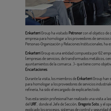
Enkarterri
Group ha visitado
Petronor
con el objetico de
empresa para homologar a los proveedores de servicios i
Personas-Organización y Relaciones Institucionales, ha es
Enkarterri
Group es una entidad compuesta por 62 empres
(empresas de servicios, de transformados metálicos, cent
ayuntamientos de la comarca…)- que tiene como objetivo
Encartaciones
.
Durante la visita, los miembros de
Enkarterri
Group han s
para homologar a los proveedores de servicios industrial
refinería, ha sido el encargado de explicarles todo.
Tras esta sesión profesional han realizado una visita a la
del
URF
, donde el Jefe de Sección,
Gregorio Soto
, y el o
explicado los procesos, sistemas de control y seguridad de