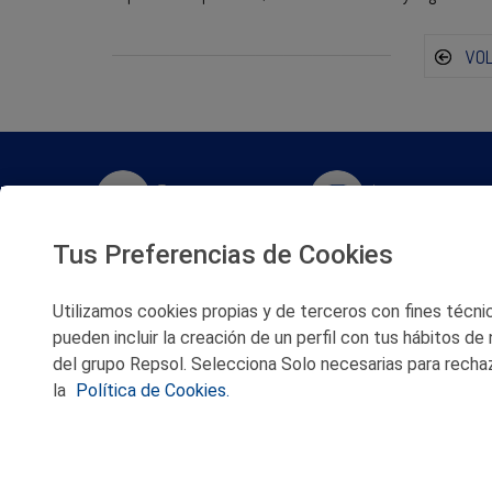
VO
Twitter
Instagram
Tus Preferencias de Cookies
Facebook
Slideshare
Utilizamos cookies propias y de terceros con fines técnico
Youtube
Soundcloud
pueden incluir la creación de un perfil con tus hábitos de
del grupo Repsol. Selecciona Solo necesarias para rechaz
Flickr
la
Política de Cookies.