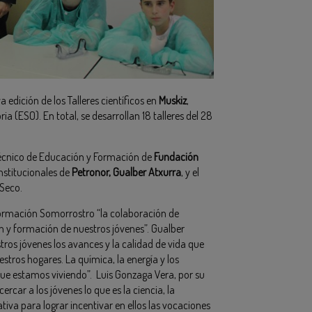
 edición de los Talleres científicos en
Muskiz
,
 (ESO). En total, se desarrollan 18 talleres del 28
 técnico de Educación y Formación de
Fundación
Institucionales de
Petronor, Gualber Atxurra
, y el
Seco.
rmación Somorrostro “la colaboración de
n y formación de nuestros jóvenes”. Gualber
tros jóvenes los avances y la calidad de vida que
stros hogares. La química, la energía y los
 que estamos viviendo”. Luis Gonzaga Vera, por su
car a los jóvenes lo que es la ciencia, la
tiva para lograr incentivar en ellos las vocaciones