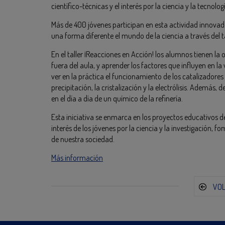
científico-técnicas y el interés por la ciencia y la tecnologí
Más de 400 jóvenes participan en esta actividad innovad
una forma diferente el mundo de la ciencia a través del t
En el taller ¡Reacciones en Acción! los alumnos tienen l
fuera del aula, y aprender los factores que influyen en l
ver en la práctica el funcionamiento de los catalizador
precipitación, la cristalización y la electrólisis. Ademá
en el día a día de un químico de la refinería.
Esta iniciativa se enmarca en los proyectos educativos d
interés de los jóvenes por la ciencia y la investigación, 
de nuestra sociedad.
Más información
VO