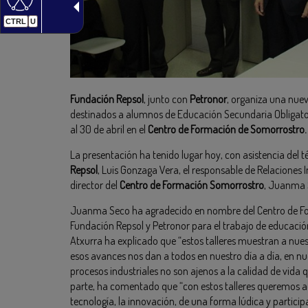
CTRL
U
Fundación Repsol
, junto con
Petronor
, organiza una nueva
destinados a alumnos de Educación Secundaria Obligatoria
al 30 de abril en el
Centro de Formación de Somorrostro.
La presentación ha tenido lugar hoy, con asistencia del
Repsol
, Luis Gonzaga Vera, el responsable de Relaciones 
director del
Centro de Formación Somorrostro
, Juanma 
Juanma Seco ha agradecido en nombre del Centro de Fo
Fundación Repsol y Petronor para el trabajo de educació
Atxurra ha explicado que “estos talleres muestran a nues
esos avances nos dan a todos en nuestro día a día, en nue
procesos industriales no son ajenos a la calidad de vida
parte, ha comentado que “con estos talleres queremos acer
tecnología, la innovación, de una forma lúdica y participa