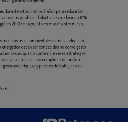
abricar gasolina sin plomo.
es durante estos últimos 2 años para reducir las
ltados inmejorables. El objetivo era reducir un 15%
ogró en 2013 se ha puesto en marcha otro nuevo,
las medidas medioambientales como la adopción
cia energética deben ser concebidas no como gasto
las empresas que no contemplen esas estrategias
dopten y desarrollen –con cumplimientos incluso
ir generando riqueza y puestos de trabajo en su
LVER