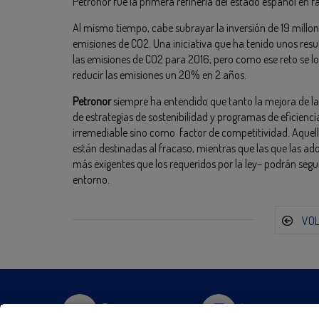
Petronor fue la primera refinería del estado español en f
Al mismo tiempo, cabe subrayar la inversión de 19 millon
emisiones de CO2. Una iniciativa que ha tenido unos resu
las emisiones de CO2 para 2016, pero como ese reto se l
reducir las emisiones un 20% en 2 años.
Petronor
siempre ha entendido que tanto la mejora de 
de estrategias de sostenibilidad y programas de eficien
irremediable sino como factor de competitividad. Aquel
están destinadas al fracaso, mientras que las que las a
más exigentes que los requeridos por la ley– podrán segu
entorno.
VO
Twitter
Instagram