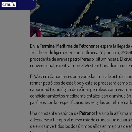
CTRL
U
En la
Terminal Marítima de Petronor
se espera la llegada
Tm. de crudo ligero mexicano, Olmeca. Y, por otro, 77.
procedente de arenas petrolíferas o bituminosas. El cru
convencional, mientras que el Western Canadian requiere
El Western Canadian es una variedad más de petróleo p
refinar petróleos de este tipo y este se procesará como cu
capacidad tecnológica de refinar petróleos cada vez más
condicionamientos medioambientales, con disminución de
gasóleos con las especificaciones exigidas por el mercado
Una constante histórica de
Petronor
ha sido la altísima 
adecuarse a tiempo al nuevo mix de crudos que depara el
de euros invertidos los dos últimos años en mejoras de ef