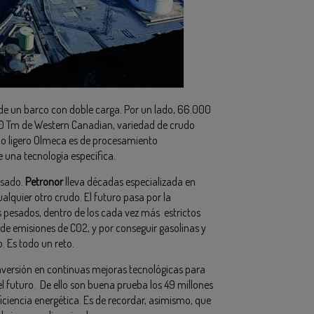
 de un barco con doble carga. Por un lado, 66.000
560 Tm de Western Canadian, variedad de crudo
do ligero Olmeca es de procesamiento
 una tecnología específica.
esado.
Petronor
lleva décadas especializada en
alquier otro crudo. El futuro pasa por la
 pesados, dentro de los cada vez más estrictos
 emisiones de C02, y por conseguir gasolinas y
. Es todo un reto.
inversión en continuas mejoras tecnológicas para
 futuro. De ello son buena prueba los 49 millones
iciencia energética. Es de recordar, asimismo, que