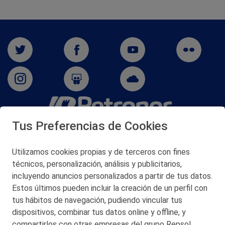
Tus Preferencias de Cookies
San Martín 5-Edificio Muñatones,
48550 Muskiz (Bizkaia)
Telf. 946 357 000
Utilizamos cookies propias y de terceros con fines
© 2026 Petronor S.A.
técnicos, personalización, análisis y publicitarios,
incluyendo anuncios personalizados a partir de tus datos.
Estos últimos pueden incluir la creación de un perfil con
tus hábitos de navegación, pudiendo vincular tus
dispositivos, combinar tus datos online y offline, y
CONTACTO
compartirlos con otras empresas del grupo Repsol.