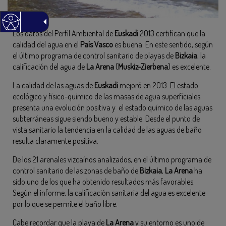
Los datos del Perfil Ambiental de
Euskadi
2013 certifican que la
calidad del agua en el
País Vasco
es buena. En este sentido, según
el último programa de control sanitario de playas de
Bizkaia
, la
calificación del agua de
La Arena
(
Muskiz-Zierbena
) es excelente.
La calidad de las aguas de
Euskadi
mejoró en 2013. El estado
ecológico y físico-químico de las masas de agua superficiales
presenta una evolución positiva y el estado químico de las aguas
subterráneas sigue siendo bueno y estable. Desde el punto de
vista sanitario la tendencia en la calidad de las aguas de baño
resulta claramente positiva.
De los 21 arenales vizcaínos analizados, en el último programa de
control sanitario de las zonas de baño de
Bizkaia
,
La Arena
ha
sido uno de los que ha obtenido resultados más favorables.
Según el informe, la calificación sanitaria del agua es excelente
por lo que se permite el baño libre.
Cabe recordar que la playa de
La Arena
y su entorno es uno de