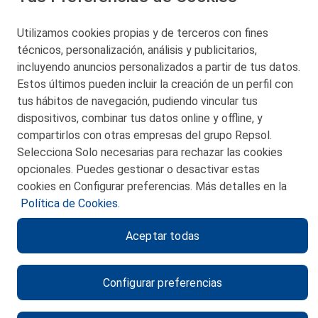
48550 Muskiz (Bizkaia)
Telf. 946 357 000
Utilizamos cookies propias y de terceros con fines
© 2026 Petronor S.A.
técnicos, personalización, análisis y publicitarios,
incluyendo anuncios personalizados a partir de tus datos.
Estos últimos pueden incluir la creación de un perfil con
tus hábitos de navegación, pudiendo vincular tus
dispositivos, combinar tus datos online y offline, y
CONTACTO
compartirlos con otras empresas del grupo Repsol.
Selecciona Solo necesarias para rechazar las cookies
MAPA WEB
opcionales. Puedes gestionar o desactivar estas
POLITICA DE PRIVACIDAD
cookies en Configurar preferencias. Más detalles en la
Política de Cookies.
AVISO LEGAL
Aceptar todas
POLITICA DE COOKIES
CANAL DE ÉTICA
Configurar preferencias