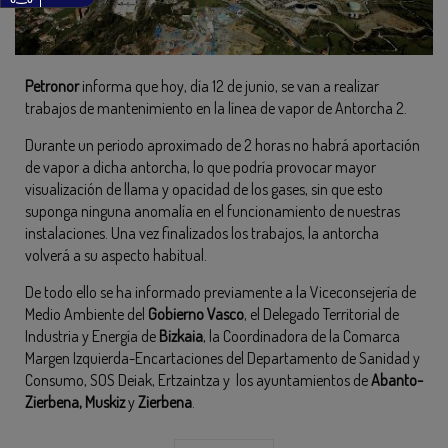
Petronor
informa que hoy, día 12 de junio, se van a realizar
trabajos de mantenimiento en la línea de vapor de Antorcha 2.
Durante un periodo aproximado de 2 horas no habrá aportación
de vapor a dicha antorcha, lo que podría provocar mayor
visualización de llama y opacidad de los gases, sin que esto
suponga ninguna anomalía en el funcionamiento de nuestras
instalaciones. Una vez finalizados los trabajos, la antorcha
volverá a su aspecto habitual.
De todo ello se ha informado previamente a la Viceconsejería de
Medio Ambiente del
Gobierno Vasco
, el Delegado Territorial de
Industria y Energía de
Bizkaia
, la Coordinadora de la Comarca
Margen Izquierda-Encartaciones del Departamento de Sanidad y
Consumo, SOS Deiak, Ertzaintza y los ayuntamientos de
Abanto-
Zierbena, Muskiz
y
Zierbena
.