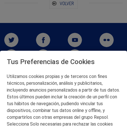
VOLVER
Tus Preferencias de Cookies
Utilizamos cookies propias y de terceros con fines
San Martín 5-Edificio Muñatones,
técnicos, personalización, análisis y publicitarios,
48550 Muskiz (Bizkaia)
incluyendo anuncios personalizados a partir de tus datos.
Telf. 946 357 000
Estos últimos pueden incluir la creación de un perfil con
© 2026 Petronor S.A.
tus hábitos de navegación, pudiendo vincular tus
dispositivos, combinar tus datos online y offline, y
compartirlos con otras empresas del grupo Repsol.
Selecciona Solo necesarias para rechazar las cookies