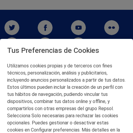
Tus Preferencias de Cookies
Utilizamos cookies propias y de terceros con fines
técnicos, personalización, análisis y publicitarios,
San Martín 5-Edificio Muñatones,
48550 Muskiz (Bizkaia)
incluyendo anuncios personalizados a partir de tus datos.
Telf. 946 357 000
Estos últimos pueden incluir la creación de un perfil con
© 2026 Petronor S.A.
tus hábitos de navegación, pudiendo vincular tus
dispositivos, combinar tus datos online y offline, y
compartirlos con otras empresas del grupo Repsol.
Selecciona Solo necesarias para rechazar las cookies
opcionales. Puedes gestionar o desactivar estas
CONTACTO
cookies en Configurar preferencias. Más detalles en la