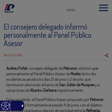
IDIOMA
El consejero delegado informó
personalmente al Panel Público
Asesor
08 JULIO 2014
Andreu Puñet
, consejero delegado de
Petronor
, informó ayer
personalmente al Panel Público Asesor de
Muskiz
de los dos
incidentes acaecidos los días 21 de junio y 2 de julio, que
terminaron afectando al barrio de
San Julián de Musques
y a
varias áreas de
Abanto-Zierbena
respectivamente.
Como es sabido, el Panel Público Asesor propuesto por
Petronor
se constituyó formalmente el pasado 11 de junio, con el objetivo
de conciliar una buena relación de vecindad entre la
Refinería
,