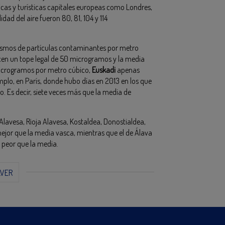
s y turísticas capitales europeas como Londres,
ad del aire fueron 80, 81, 104 y 114
nismos de partículas contaminantes por metro
ecen un tope legal de 50 microgramos y la media
microgramos por metro cúbico,
Euskadi
apenas
emplo, en París, donde hubo días en 2013 en los que
. Es decir, siete veces más que la media de
Alavesa, Rioja Alavesa, Kostaldea, Donostialdea,
mejor que la media vasca, mientras que el de Álava
e peor que la media.
LVER