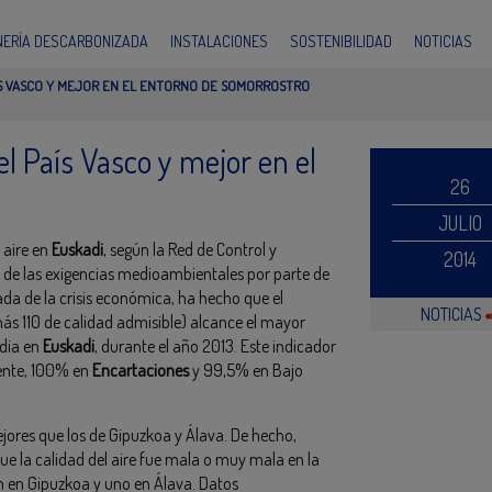
INERÍA DESCARBONIZADA
INSTALACIONES
SOSTENIBILIDAD
NOTICIAS
AÍS VASCO Y MEJOR EN EL ENTORNO DE SOMORROSTRO
el País Vasco y mejor en el
26
JULIO
 aire en
Euskadi
, según la Red de Control y
2014
to de las exigencias medioambientales por parte de
ada de la crisis económica, ha hecho que el
NOTICIAS
ás 110 de calidad admisible) alcance el mayor
edia en
Euskadi
, durante el año 2013. Este indicador
ente, 100% en
Encartaciones
y 99,5% en Bajo
ores que los de Gipuzkoa y Álava. De hecho,
e la calidad del aire fue mala o muy mala en la
 en Gipuzkoa y uno en Álava. Datos