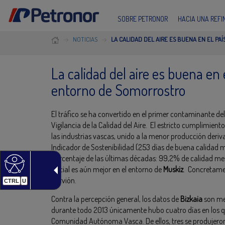
SOBRE PETRONOR
HACIA UNA REF
NOTICIAS
LA CALIDAD DEL AIRE ES BUENA EN EL P
La calidad del aire es buena en 
entorno de Somorrostro
El tráfico se ha convertido en el primer contaminante del
Vigilancia de la Calidad del Aire. El estricto cumplimien
las industrias vascas, unido a la menor producción deriv
Indicador de Sostenibilidad (253 días de buena calidad m
porcentaje de las últimas décadas: 99,2% de calidad m
oficial es aún mejor en el entorno de
Muskiz
. Concretam
Nervión.
CTRL
U
Contra la percepción general, los datos de
Bizkaia
son mej
durante todo 2013 únicamente hubo cuatro días en los qu
Comunidad Autónoma Vasca. De ellos, tres se produjeron