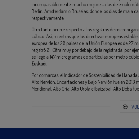
incomparablemente mucho mejores a los de emblemática
Berlín, Amsterdam o Bruselas, donde los días de mala calid
respectivamente.
Otro tanto ocurre respecto a los registros de microorga
cúbico. Así, mientras que las directivas europeas establ
europea de los 28 países de la Unión Europea es de 27 
registró 21. Cifra muy por debajo de la registrada, por ej
se llegó a 147 microgramos de partículas por metro cúbico
Euskadi
.
Por comarcas, el Indicador de Sostenibilidad de Llanada 
Alto Nervión, Encartaciones y Bajo Nervión fue en 2013 
Meridional, Alto Oria, Alto Urola e Ibaizabal-Alto Deba fu
VO