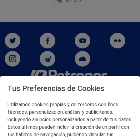
VOLVER
Tus Preferencias de Cookies
San Martín 5-Edificio Muñatones,
48550 Muskiz (Bizkaia)
Telf. 946 357 000
Utilizamos cookies propias y de terceros con fines
© 2026 Petronor S.A.
técnicos, personalización, análisis y publicitarios,
incluyendo anuncios personalizados a partir de tus datos.
Estos últimos pueden incluir la creación de un perfil con
tus hábitos de navegación, pudiendo vincular tus