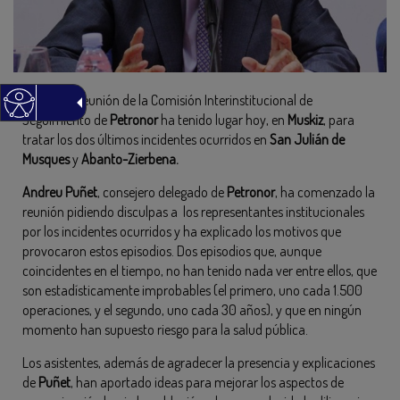
La cuarta reunión de la Comisión Interinstitucional de
Seguimiento de
Petronor
ha tenido lugar hoy, en
Muskiz
, para
tratar los dos últimos incidentes ocurridos en
San Julián de
Musques
y
Abanto-Zierbena.
Andreu Puñet
, consejero delegado de
Petronor
, ha comenzado la
reunión pidiendo disculpas a los representantes institucionales
por los incidentes ocurridos y ha explicado los motivos que
provocaron estos episodios. Dos episodios que, aunque
coincidentes en el tiempo, no han tenido nada ver entre ellos, que
son estadísticamente improbables (el primero, uno cada 1.500
operaciones, y el segundo, uno cada 30 años), y que en ningún
momento han supuesto riesgo para la salud pública.
Los asistentes, además de agradecer la presencia y explicaciones
de
Puñet
, han aportado ideas para mejorar los aspectos de