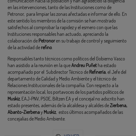
comunicación hacia la población y han agradecido la diligencia
en las intervenciones, tanto de las Instituciones como de
Petronor, para limpiar las zonas afectadas e informar de ello. En
este sentido los miembros de la comisión se han mostrado
satisfechos al comprobar la rapidez y el esmero con que las
Instituciones responsables han actuado, apreciando la
colaboración de
Petronor
en su trabajo de control y seguimiento
de la actividad de
refino
.
Responsables tanto técnicos como políticos del Gobierno Vasco
han asistido a la reunión en la que
Andreu Puñet
ha estado
acompañado por el Subdirector Técnico de
Refinería
, el Jefe del
departamento de Calidad y Medio Ambiente y el técnico de
Relaciones Institucionales de la compañía. Con respecto a la
representación local, los portavoces de los partidos políticos de
Muskiz
, EAJ-PNV, PSOE, Biltzen EA y el concejal no adscrito han
estado presentes, además de la alcaldesa y alcaldes de
Zierbena,
Abanto-Zierbena
y
Muskiz
, estos últimos acompañados de las
concejalías de Medio Ambiente.