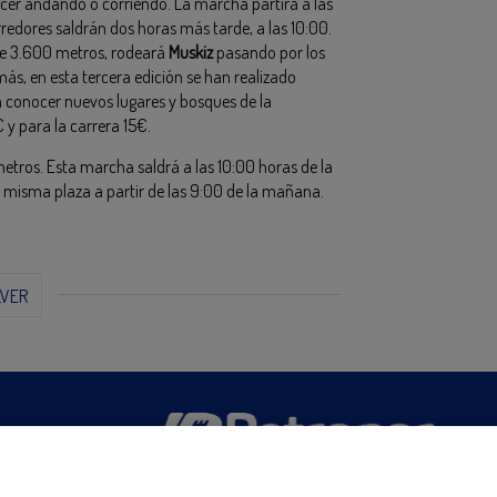
acer andando o corriendo. La marcha partirá a las
redores saldrán dos horas más tarde, a las 10:00.
 de 3.600 metros, rodeará
Muskiz
pasando por los
s, en esta tercera edición se han realizado
 conocer nuevos lugares y bosques de la
 y para la carrera 15€.
metros. Esta marcha saldrá a las 10:00 horas de la
la misma plaza a partir de las 9:00 de la mañana.
LVER