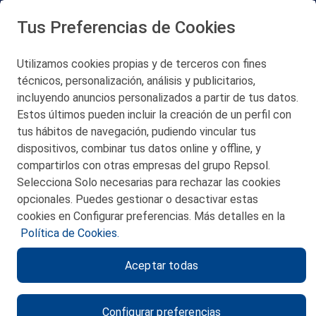
Tus Preferencias de Cookies
Utilizamos cookies propias y de terceros con fines
técnicos, personalización, análisis y publicitarios,
San Martín 5-Edificio Muñatones,
48550 Muskiz (Bizkaia)
incluyendo anuncios personalizados a partir de tus datos.
Telf. 946 357 000
Estos últimos pueden incluir la creación de un perfil con
© 2026 Petronor S.A.
tus hábitos de navegación, pudiendo vincular tus
dispositivos, combinar tus datos online y offline, y
compartirlos con otras empresas del grupo Repsol.
Selecciona Solo necesarias para rechazar las cookies
opcionales. Puedes gestionar o desactivar estas
CONTACTO
cookies en Configurar preferencias. Más detalles en la
Política de Cookies.
MAPA WEB
Aceptar todas
POLITICA DE PRIVACIDAD
AVISO LEGAL
Configurar preferencias