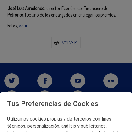
José Luis Arredondo
, director Económico-Financiero de
Petronor
, fue uno de los encargados en entregar los premios.
Fotos,
aquí.
VOLVER
Tus Preferencias de Cookies
Utilizamos cookies propias y de terceros con fines
San Martín 5-Edificio Muñatones,
técnicos, personalización, análisis y publicitarios,
48550 Muskiz (Bizkaia)