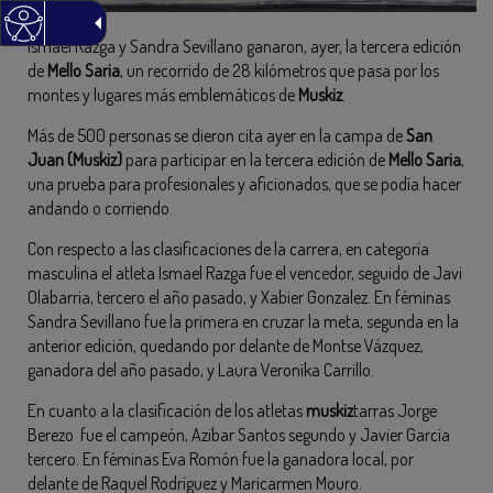
Ismael Razga y Sandra Sevillano ganaron, ayer, la tercera edición
de
Mello Saria
, un recorrido de 28 kilómetros que pasa por los
montes y lugares más emblemáticos de
Muskiz
.
Más de 500 personas se dieron cita ayer en la campa de
San
Juan (Muskiz)
para participar en la tercera edición de
Mello Saria
,
una prueba para profesionales y aficionados, que se podía hacer
andando o corriendo.
Con respecto a las clasificaciones de la carrera, en categoría
masculina el atleta Ismael Razga fue el vencedor, seguido de Javi
Olabarria, tercero el año pasado, y Xabier Gonzalez. En féminas
Sandra Sevillano fue la primera en cruzar la meta, segunda en la
anterior edición, quedando por delante de Montse Vázquez,
ganadora del año pasado, y Laura Veronika Carrillo.
En cuanto a la clasificación de los atletas
muskiz
tarras Jorge
Berezo fue el campeón, Azibar Santos segundo y Javier García
tercero. En féminas Eva Romón fue la ganadora local, por
delante de Raquel Rodríguez y Maricarmen Mouro.