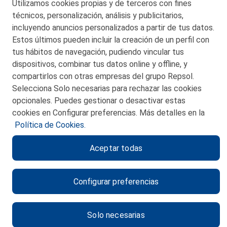
Utilizamos cookies propias y de terceros con fines
© 2026 Petronor S.A.
técnicos, personalización, análisis y publicitarios,
incluyendo anuncios personalizados a partir de tus datos.
Estos últimos pueden incluir la creación de un perfil con
tus hábitos de navegación, pudiendo vincular tus
dispositivos, combinar tus datos online y offline, y
CONTACTO
compartirlos con otras empresas del grupo Repsol.
Selecciona Solo necesarias para rechazar las cookies
MAPA WEB
opcionales. Puedes gestionar o desactivar estas
POLITICA DE PRIVACIDAD
cookies en Configurar preferencias. Más detalles en la
Política de Cookies.
AVISO LEGAL
Aceptar todas
POLITICA DE COOKIES
CANAL DE ÉTICA
Configurar preferencias
Solo necesarias