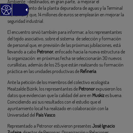
Ambiente -destinados, en gran parte, a mejorar el
funcionamiento de la planta depuradora de aguas y la Terminal
Marítima- y que, 14 millones de euros se emplearán en mejorar la
seguridad industrial.
El encuentro sirvió también para informar, a los representantes
del tejido asociativo, sobre el sistema de selección y formación
de personal que, en previsión de las próximas jubilaciones, está
llevando a cabo
Petronor
, enfocado hacia la nueva estructura de
la organización: en próximas fecha se seleccionarán 30 nuevos
cursillistas, además de los 25 que están realizando su formación
práctica en las unidades productivas de
Refinería
.
Ante la petición de los miembros del colectivo ecologista
Meatzalde Bizirik, los representantes de
Petronor
expusieron los
datos que evidencian que la calidad del aire en
Muskiz
es buena.
Coincidiendo así sus resultados con el estudio que el
ayuntamiento local ha realizado en colaboración con la
Universidad del
País Vasco
.
Representado a Petronor estuvieron presentes
José Ignacio
Zudaire
, director de Personas, Organización y Relaciones