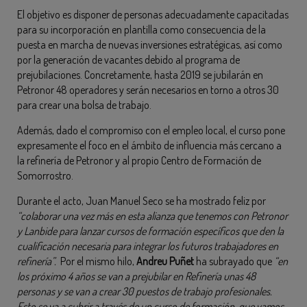
El objetivo es disponer de personas adecuadamente capacitadas
para su incorporación en plantilla como consecuencia de la
puesta en marcha de nuevas inversiones estratégicas, así como
por la generación de vacantes debido al programa de
prejubilaciones. Concretamente, hasta 2019 se jubilarán en
Petronor 48 operadores y serán necesarios en torno a otros 30
para crear una bolsa de trabajo.
Además, dado el compromiso con el empleo local, el curso pone
expresamente el foco en el ámbito de influencia más cercano a
la refinería de Petronor y al propio Centro de Formación de
Somorrostro.
Durante el acto, Juan Manuel Seco se ha mostrado feliz por
“colaborar una vez más en esta alianza que tenemos con Petronor
y Lanbide para lanzar cursos de formación específicos que den la
cualificación necesaria para integrar los futuros trabajadores en
refinería”.
Por el mismo hilo,
Andreu Puñet
ha subrayado que
“en
los próximo 4 años se van a prejubilar en Refinería unas 48
personas y se van a crear 30 puestos de trabajo profesionales.
Esto se va a cubrir a través de un curso de formación que vamos