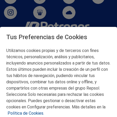
Tus Preferencias de Cookies
San Martín 5-Edificio Muñatones,
48550 Muskiz (Bizkaia)
Telf. 946 357 000
Utilizamos cookies propias y de terceros con fines
© 2026 Petronor S.A.
técnicos, personalización, análisis y publicitarios,
incluyendo anuncios personalizados a partir de tus datos.
Estos últimos pueden incluir la creación de un perfil con
tus hábitos de navegación, pudiendo vincular tus
dispositivos, combinar tus datos online y offline, y
CONTACTO
compartirlos con otras empresas del grupo Repsol.
Selecciona Solo necesarias para rechazar las cookies
MAPA WEB
opcionales. Puedes gestionar o desactivar estas
POLITICA DE PRIVACIDAD
cookies en Configurar preferencias. Más detalles en la
Política de Cookies.
AVISO LEGAL