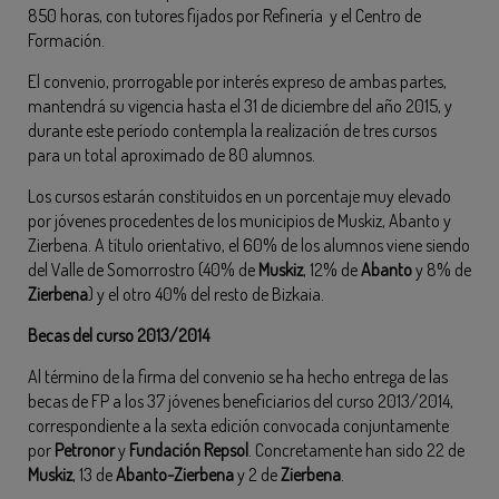
850 horas, con tutores fijados por Refinería y el Centro de
Formación.
El convenio, prorrogable por interés expreso de ambas partes,
mantendrá su vigencia hasta el 31 de diciembre del año 2015, y
durante este período contempla la realización de tres cursos
para un total aproximado de 80 alumnos.
Los cursos estarán constituidos en un porcentaje muy elevado
por jóvenes procedentes de los municipios de Muskiz, Abanto y
Zierbena. A título orientativo, el 60% de los alumnos viene siendo
del Valle de Somorrostro (40% de
Muskiz
, 12% de
Abanto
y 8% de
Zierbena
) y el otro 40% del resto de Bizkaia.
Becas del curso 2013/2014
Al término de la firma del convenio se ha hecho entrega de las
becas de FP a los 37 jóvenes beneficiarios del curso 2013/2014,
correspondiente a la sexta edición convocada conjuntamente
por
Petronor
y
Fundación Repsol
. Concretamente han sido 22 de
Muskiz
, 13 de
Abanto-Zierbena
y 2 de
Zierbena
.