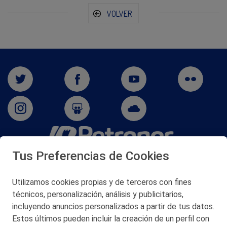
VOLVER
Tus Preferencias de Cookies
San Martín 5-Edificio Muñatones,
48550 Muskiz (Bizkaia)
Telf. 946 357 000
Utilizamos cookies propias y de terceros con fines
© 2026 Petronor S.A.
técnicos, personalización, análisis y publicitarios,
incluyendo anuncios personalizados a partir de tus datos.
Estos últimos pueden incluir la creación de un perfil con