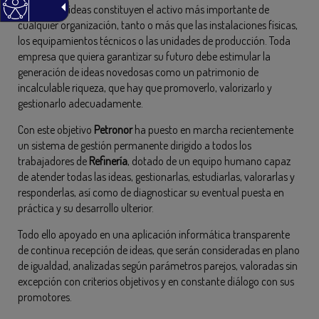
Las nuevas ideas constituyen el activo más importante de
cualquier organización, tanto o más que las instalaciones físicas,
los equipamientos técnicos o las unidades de producción. Toda
empresa que quiera garantizar su futuro debe estimular la
generación de ideas novedosas como un patrimonio de
incalculable riqueza, que hay que promoverlo, valorizarlo y
gestionarlo adecuadamente.
Con este objetivo
Petronor
ha puesto en marcha recientemente
un sistema de gestión permanente dirigido a todos los
trabajadores de
Refinería
, dotado de un equipo humano capaz
de atender todas las ideas, gestionarlas, estudiarlas, valorarlas y
responderlas, así como de diagnosticar su eventual puesta en
práctica y su desarrollo ulterior.
Todo ello apoyado en una aplicación informática transparente
de continua recepción de ideas, que serán consideradas en plano
de igualdad, analizadas según parámetros parejos, valoradas sin
excepción con criterios objetivos y en constante diálogo con sus
promotores.